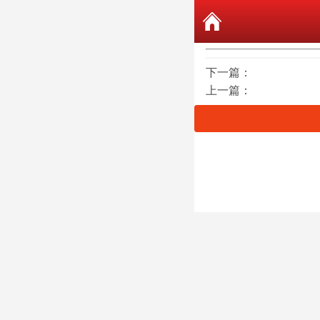
下一篇：
上一篇：