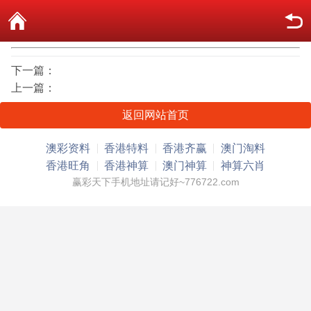
下一篇：
上一篇：
返回网站首页
澳彩资料
香港特料
香港齐赢
澳门淘料
香港旺角
香港神算
澳门神算
神算六肖
赢彩天下手机地址请记好~776722.com