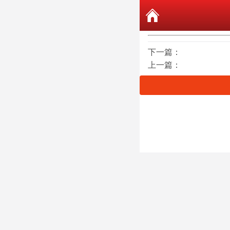
下一篇：
上一篇：