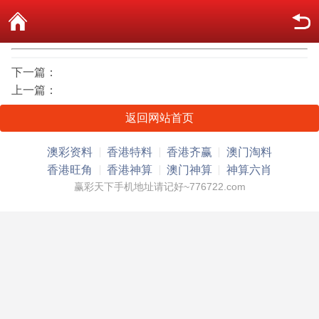
下一篇：
上一篇：
返回网站首页
澳彩资料
香港特料
香港齐赢
澳门淘料
香港旺角
香港神算
澳门神算
神算六肖
赢彩天下手机地址请记好~776722.com