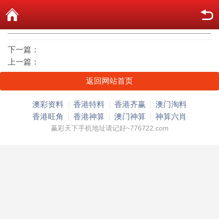
下一篇：
上一篇：
返回网站首页
澳彩资料
香港特料
香港齐赢
澳门淘料
香港旺角
香港神算
澳门神算
神算六肖
赢彩天下手机地址请记好~776722.com