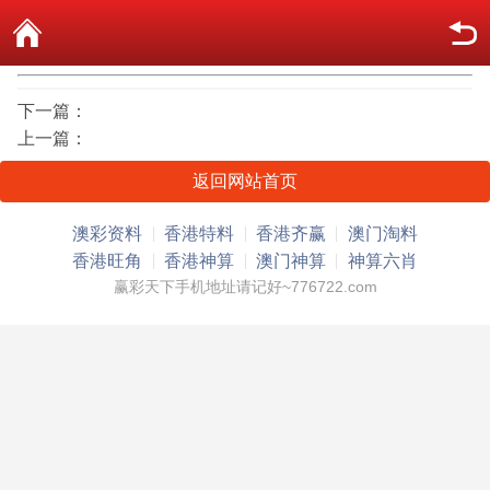
下一篇：
上一篇：
返回网站首页
澳彩资料
香港特料
香港齐赢
澳门淘料
香港旺角
香港神算
澳门神算
神算六肖
赢彩天下手机地址请记好~776722.com