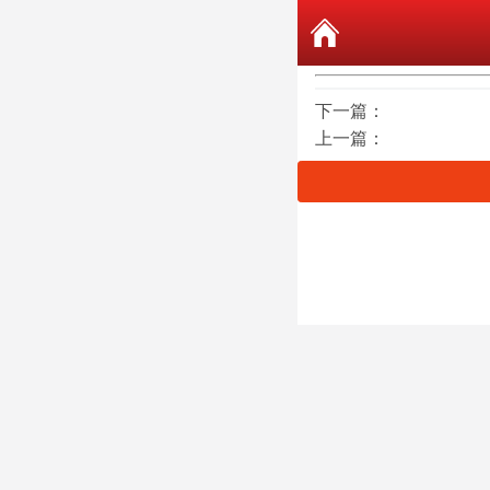
下一篇：
上一篇：